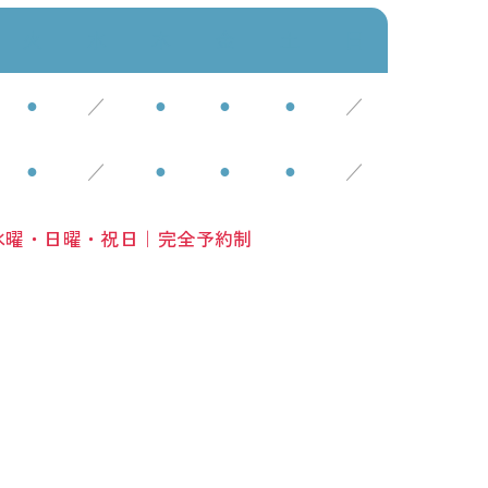
火
水
木
金
土
日
●
／
●
●
●
／
●
／
●
●
●
／
水曜・日曜・祝日
｜
完全予約制