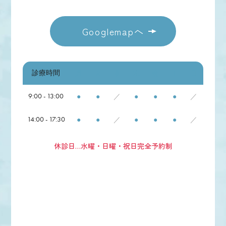
Googlemapへ
診療時間
月
火
水
木
金
土
日
9:00 - 13:00
●
●
／
●
●
●
／
14:00 - 17:30
●
●
／
●
●
●
／
休診日…水曜・日曜・祝日
完全予約制