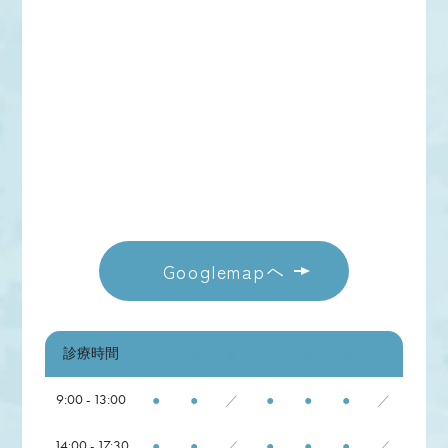
Googlemapへ
診療時間
月
火
水
木
金
土
日
9:00 - 13:00
●
●
／
●
●
●
／
14:00 - 17:30
●
●
／
●
●
●
／